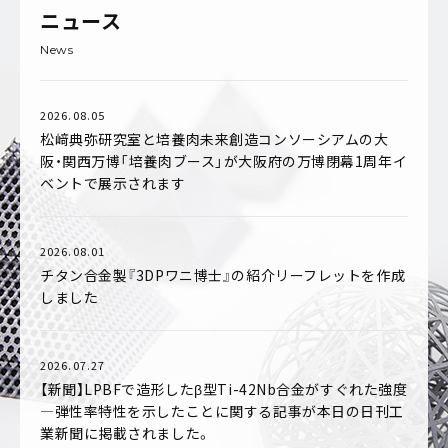
ニュース
News
2026.08.05
松﨑典弥研究室と培養肉未来創造コンソーシアムの大
阪・関西万博「培養肉ブース」が大阪府の万博閉幕1周年イ
ベントで展示されます
2026.08.01
チタン合金製『3DPワニ博士』の紹介リーフレットを作成
しました
2026.07.27
【新聞】LPBFで造形したβ型Ti-42Nb合金がすぐれた強度
―弾性率特性を示したことに関する記事が本日の日刊工
業新聞に掲載されました。